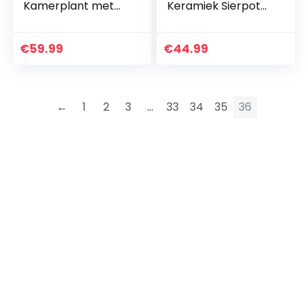
Kamerplant met
Keramiek Sierpot
pot Ø 27 cm –
met Waterval –
Hoogte: 70-75 cm
Hoogte: 25-30 cm
– Echte
– Luchtbevochtiger
€
59.99
€
44.99
Bonsaiboom
Decoratie…
←
1
2
3
…
33
34
35
36