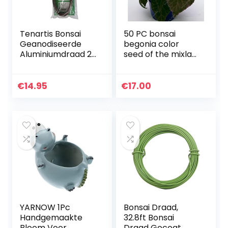
Tenartis Bonsai
50 PC bonsai
Geanodiseerde
begonia color
Aluminiumdraad 2
seed of the mixla
mm 100 g in Zak –
Hybrida voss
Ishizaki Kenzan
lanterne flowers
Gemaakt in Japan
begonia malus
€
14.95
€
17.00
spectabilis chinese
bonsai…
YARNOW 1Pc
Bonsai Draad,
Handgemaakte
32.8ft Bonsai
Bloem Voor
Draad Gecoat