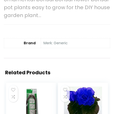
pot plants easy to grow for the DIY house
garden plant…
Brand
Merk: Generic
Related Products