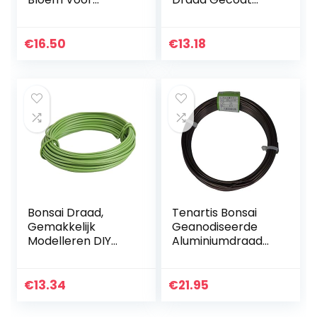
Modieus Container
Bloem Art Zacht
Hond Tafelblad
Ijzerdraad
Bonsai Plant
Handgemaakte
€
16.50
€
13.18
Schattig Blauw
Gemakkelijk Te
Bureau Sculptuur…
Buigen Diy…
Bonsai Draad,
Tenartis Bonsai
Gemakkelijk
Geanodiseerde
Modelleren DIY
Aluminiumdraad
Bonsai Modelleren
2,5 mm 500 g –
Draad voor Kralen
Ishizaki Kenzan
voor
Gemaakt in Japan
€
13.34
€
21.95
Bloemenwinkel
Decor voor Fiets