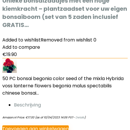
Unieke bonsaizaadjes met een hoge
kiemkracht – plantzaadset voor uw eigen
bonsaiboom (set van 5 zaden inclusief
GRATIS…
Added to wishlist
Removed from wishlist
0
Add to compare
€
19.90
50 PC bonsai begonia color seed of the mixla Hybrida
voss lanterne flowers begonia malus spectabilis
chinese bonsai…
Beschrijving
Amazon.nl Price:
€
17.00
(as of 10/04/2023 14:06 PST-
Details
)
Toevoegen aan winkelwagen