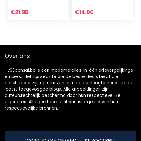
Ishizaki Kenzan
voor
Gemaakt in Japan
Bloemenwinkel
€
21.95
€
14.90
Decor voor Kralen
voor Fiets…
Over ons
Hv66bonsai.be is een moderne alles-in-één prijsvergelijkings-
en beoordelingswebsite die de beste deals biedt die
beschikbaar zijn op amazon en u op de hoogte houdt via de
laatst toegevoegde blogs. Alle afbeeldingen zijn
auteursrechtelijk beschermd door hun respectievelijke
eigenaren. Alle geciteerde inhoud is afgeleid van hun
respectievelijke bronnen.
WORD LID VAN ONZE MAILLIJST VOOR BEST