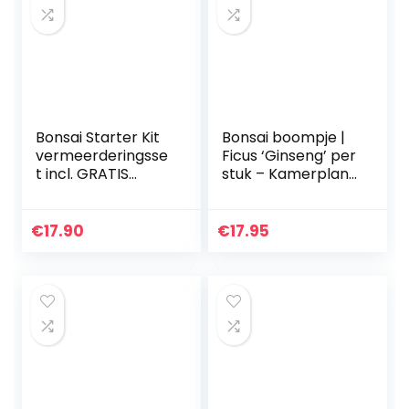
Bonsai Starter Kit
Bonsai boompje |
vermeerderingsse
Ficus ‘Ginseng’ per
t incl. GRATIS
stuk – Kamerplant
eBook –
in kwekerspot ⌀12
plantenset van
cm – ↕35 cm
kokosnootpotten,
€
17.90
€
17.95
zaden & grond –
duurzaam…