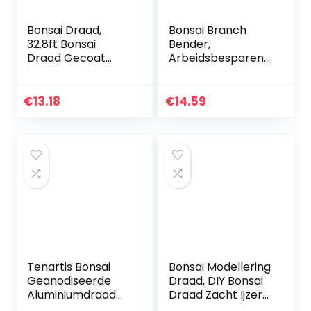
Bonsai Draad,
Bonsai Branch
32.8ft Bonsai
Bender,
Draad Gecoat
Arbeidsbesparend
Bloem Art Zacht
e Trunk
Ijzerdraad
Takkenschaar DIY
Handgemaakte
Vormgeven
€
13.18
€
14.59
Gemakkelijk Te
Draagbaar voor
Buigen Diy…
tuinieren
Tenartis Bonsai
Bonsai Modellering
Geanodiseerde
Draad, DIY Bonsai
Aluminiumdraad
Draad Zacht Ijzer
2,5 mm 500 g –
voor Tuinieren