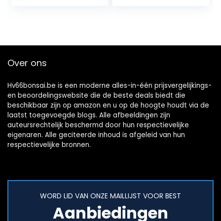
bloemenwinkeldec
bonsaiboom (set
or voor kralen
van 5 zaden
voor…
inclusief GRATIS…
Over ons
Hv66bonsai.be is een moderne alles-in-één prijsvergelijkings-
en beoordelingswebsite die de beste deals biedt die
beschikbaar zijn op amazon en u op de hoogte houdt via de
laatst toegevoegde blogs. Alle afbeeldingen zijn
auteursrechtelijk beschermd door hun respectievelijke
eigenaren. Alle geciteerde inhoud is afgeleid van hun
respectievelijke bronnen.
WORD LID VAN ONZE MAILLIJST VOOR BEST
Aanbiedingen