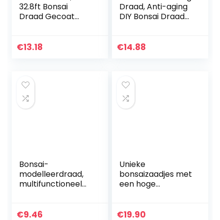
32.8ft Bonsai
Draad, Anti-aging
Draad Gecoat
DIY Bonsai Draad
Bloem Art Zacht
Zacht Ijzer voor
Ijzerdraad
Kralen voor Fiets
Handgemaakte
Model voor
€
13.18
€
14.88
Gemakkelijk Te
Bloemenwinkel
Buigen Diy…
Decor…
Bonsai-
Unieke
modelleerdraad,
bonsaizaadjes met
multifunctioneel
een hoge
DIY-bonsaidraad
kiemkracht –
voor fietsmodel
plantzaadset voor
voor
uw eigen
€
9.46
€
19.90