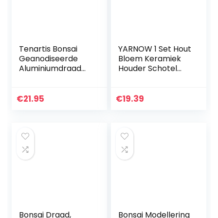
Tenartis Bonsai
YARNOW 1 Set Hout
Geanodiseerde
Bloem Keramiek
Aluminiumdraad
Houder Schotel
2,5 mm 500 g –
Dienblad Patroon
Ishizaki Kenzan
Home Plant Voor
Gemaakt in Japan
En Houten Xmas
€
21.95
€
19.39
Tuinieren Boom…
Bonsai Draad,
Bonsai Modellering