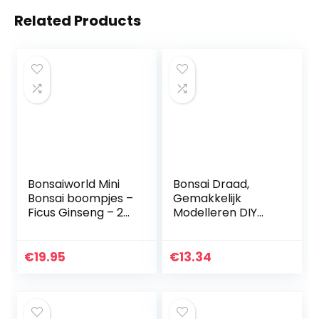
Related Products
Bonsaiworld Mini
Bonsai Draad,
Bonsai boompjes –
Gemakkelijk
Ficus Ginseng – 2
Modelleren DIY
Mini Plantjes –
Bonsai Modelleren
Potmaat 7
Draad voor Kralen
cm/Hoogte +/- 21
voor
€
19.95
€
13.34
cm
Bloemenwinkel
Decor voor Fiets
Model…