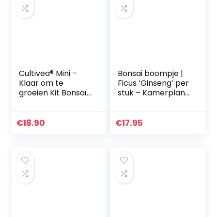
Cultivea® Mini –
Bonsai boompje |
Klaar om te
Ficus ‘Ginseng’ per
groeien Kit Bonsaï
stuk – Kamerplant
– Kwaliteitszaden
in kwekerspot ⌀12
– Tuinieren en
cm – ↕35 cm
decoreren –
€
18.90
€
17.95
Cadeau-idee
(Rode Appel…