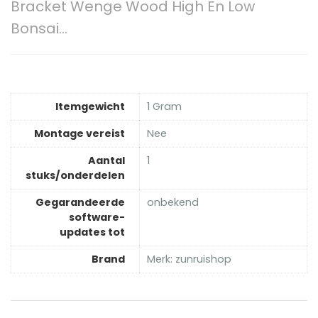
Bracket Wenge Wood High En Low
Bonsai…
Itemgewicht
‎1 Gram
Montage vereist
‎Nee
Aantal
‎1
stuks/onderdelen
Gegarandeerde
‎onbekend
software-
updates tot
Brand
Merk: zunruishop