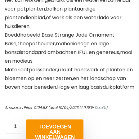
Het kan worden gebruikt als een waterverzamelaar
voor potplanten,balkon plantaardige
plantendienblad,of werk als een waterlade voor
huisdieren.
Boeddhabeeld Base Strange Jade Ornament
Base,theepothouder,mahoniehoge en lage
bonsaistandaard ambachten IFUL en genereus,mooi
en modieus.
Materiaal:palissander,u kunt handwerk of planten en
bloemen op en neer zetten,en het landschap van
boven naar beneden.Hoge en laag basisduikplatform
Amazon.nl Price:
€
104.68
(as of 10/04/2023 14:11 PST-
Details
)
TOEVOEGEN
AAN
WINKELWAGEN