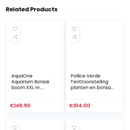
Related Products
AquaOne
Pollice Verde
Aquarium Bonsai
Tenttoonstelling
boom XXL nr.
planten en bonsai
13040 wortel
– basis cm. 30 x 30
Oriëntaal hout
cm, hoogte 700
50x25x40 cm I
mm, wit
€
149.90
€
104.00
Aquascaping
decoratie I natuur
unicum…