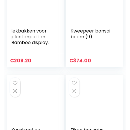
lekbakken voor
Kweepeer bonsai
plantenpotten
boom (9)
Bamboe display
stand chinese stijl
bloem plank
woonkamer vloer
€
209.20
€
374.00
staande plank
indoor bonsai…
Kunstmatige
Eiken bonsai –