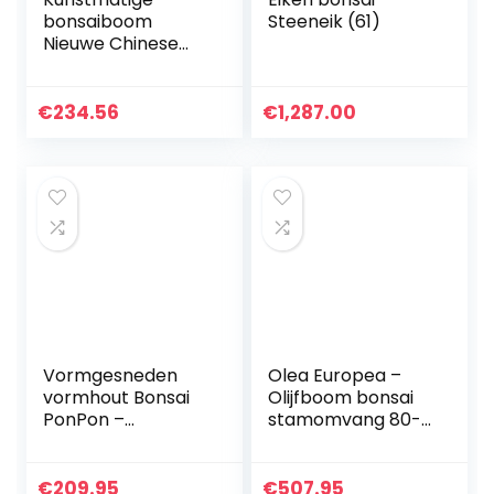
bonsaiboom
Steeneik (61)
Nieuwe Chinese
Fake Boom Bonsai
Simulatie Tree
Outdoor Tuin
€
234.56
€
1,287.00
Woondecoratie
Simulatie Tree
Pot…
Vormgesneden
Olea Europea –
vormhout Bonsai
Olijfboom bonsai
PonPon –
stamomvang 80-
Cupressocyparis
100cm
leylandii 2001
Multibol extra –
€
209.95
€
507.95