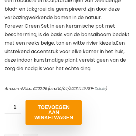
een robuuste en sculpturale rijen van weelderige
blad- en takgroei die geïnspireerd zijn door deze
verbazingwekkende bomen in de natuur.
Forever Green Set In een keramische pot met
bescherming, is de basis van de bonsaiboom bedekt
met een reeks beige, tan en witte rivier kiezels.Een
uitstekend accentstuk voor elke kamer in het huis,
deze indoor kunstmatige plant vereist geen van de
zorg die nodig is voor het echte ding.
Amazon.nl Price:
€
202.09
(as of 10/04/2023 14:15 PST-
Details
)
TOEVOEGEN
AAN
WINKELWAGEN