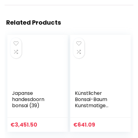
Related Products
Japanse
Künstlicher
handesdoorn
Bonsai-Baum
bonsai (39)
Kunstmatige
bonsai simulatie
pijnboom nep
groene plant
€
3,451.50
€
641.09
bonsai welkom
grenen boom