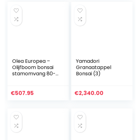
potplanten…
Olea Europea –
Yamadori
Olijfboom bonsai
Granaatappel
stamomvang 80-
Bonsai (3)
100cm
€
507.95
€
2,340.00